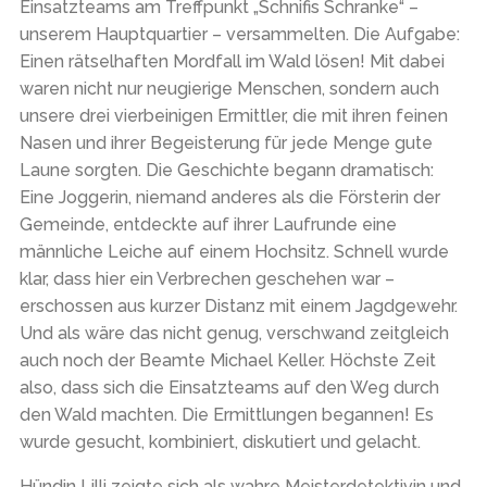
Einsatzteams am Treffpunkt „Schnifis Schranke“ –
unserem Hauptquartier – versammelten. Die Aufgabe:
Einen rätselhaften Mordfall im Wald lösen! Mit dabei
waren nicht nur neugierige Menschen, sondern auch
unsere drei vierbeinigen Ermittler, die mit ihren feinen
Nasen und ihrer Begeisterung für jede Menge gute
Laune sorgten. Die Geschichte begann dramatisch:
Eine Joggerin, niemand anderes als die Försterin der
Gemeinde, entdeckte auf ihrer Laufrunde eine
männliche Leiche auf einem Hochsitz. Schnell wurde
klar, dass hier ein Verbrechen geschehen war –
erschossen aus kurzer Distanz mit einem Jagdgewehr.
Und als wäre das nicht genug, verschwand zeitgleich
auch noch der Beamte Michael Keller. Höchste Zeit
also, dass sich die Einsatzteams auf den Weg durch
den Wald machten. Die Ermittlungen begannen! Es
wurde gesucht, kombiniert, diskutiert und gelacht.
Hündin Lilli zeigte sich als wahre Meisterdetektivin und