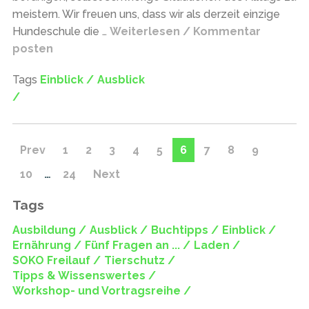
meistern. Wir freuen uns, dass wir als derzeit einzige
Hundeschule die …
Weiterlesen / Kommentar
posten
Tags
Einblick /
Ausblick
/
Prev
1
2
3
4
5
6
7
8
9
10
…
24
Next
Tags
Ausbildung /
Ausblick /
Buchtipps /
Einblick /
Ernährung /
Fünf Fragen an ... /
Laden /
SOKO Freilauf /
Tierschutz /
Tipps & Wissenswertes /
Workshop- und Vortragsreihe /